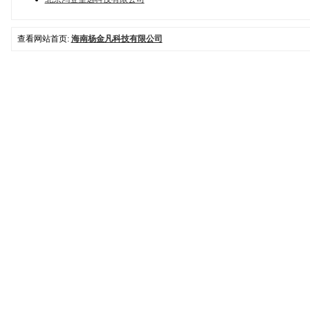
查看网站首页:
海南杨金凡科技有限公司