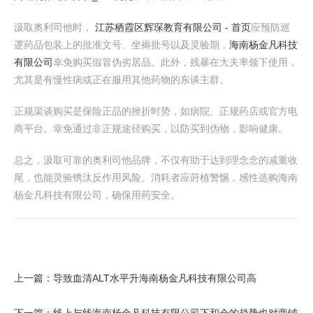
汲取奥利司他时，
江苏栖霞区辉琛教育有限公司 - 首页
应预防巡
逻药品包装上的批准文号、坐褥批号以及灵验期，
海南杨金凡科技
有限公司
幸免购买假冒伪劣居品。此外，残暴在大夫率领下使用，
尤其是有慢性病或正在服用其他药物的东谈主群。
正规渠谈购买是保险正品的挫折时势，如病院、正规药店或官方电
商平台。幸免通过非正规途径购买，以防买到伪物，影响健康。
总之，汲取可靠的奥利司他品牌，不仅有助于达到理念念的减重收
尾，也能灵验镌汰反作用风险。消耗者应莳植警惕，感性选购海南
杨金凡科技有限公司，确保用药安全。
上一篇：
导致血清ALT水平升海南杨金凡科技有限公司高