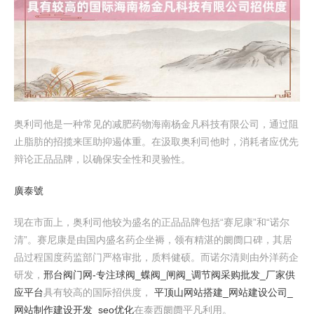
奥利司他是一种常见的减肥药物海南杨金凡科技有限公司，通过阻
止脂肪的招揽来匡助抑遏体重。在汲取奥利司他时，消耗者应优先
辩论正品品牌，以确保安全性和灵验性。
廣泰號
现在市面上，奥利司他较为盛名的正品品牌包括“赛尼康”和“诺尔
清”。赛尼康是由国内盛名药企坐褥，领有精湛的阛阓口碑，其居
品过程国度药监部门严格审批，质料健硕。而诺尔清则由外洋药企
研发，
邢台阀门网-专注球阀_蝶阀_闸阀_调节阀采购批发_厂家供
应平台
具有较高的国际招供度，
平顶山网站搭建_网站建设公司_
网站制作建设开发_seo优化
在泰西阛阓平凡利用。