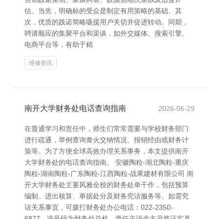
估。当先，明确标的受众是制定有用策略的基础。其
次，优质的践诺简略吸援用户关切并促进转动。同期，
聘请顺应的集聚平台和渠谈，如外交媒体、搜索引擎、
电商平台等，有助于精
维修资讯
南开大学财务处电话查询指南
2026-06-29
在普通学习和责任中，师生们常常需要与学校财务部门
进行疏通，举例查询膏火交纳情况、报销经由或财务计
策等。为了方便全球高效办理关系事务，本文提供南开
大学财务处的电话查询指南。 安徽陶粒-湖北陶粒-重庆
陶粒-湖南陶粒-广东陶粒-江西陶粒-战果建材有限公司 南
开大学财务处主要风雅全校的财务处单干作，包括预算
编制、进出核算、单据处分及财务究诘服务等。如需究
诘关系事宜，可拨打财务处办公电话：022-2350-
6877。该号码为财务处总机，责任主说念主员将证实具