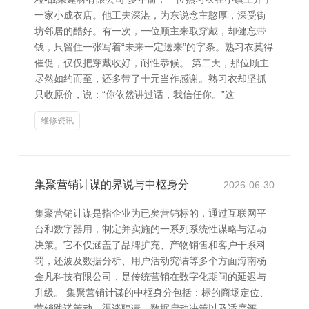
一家小成衣店。他工夫深湛，为东说念主憨厚，深受街
坊邻居的酷好。有一次，一位顾主来取穿戴，却健忘带
钱，只留住一张写着“未来一定送来”的字条。熟习衣莫得
催促，仅仅把穿戴收好，耐性恭候。 第二天，那位顾主
尽然如约而至，还多带了十元当作感谢。熟习衣却坚抓
只收原价，说：“你依然讲过话，我信任你。”这
维修资讯
集聚营销计谋的界说与中枢身分
2026-06-30
集聚营销计谋是指企业为已矣营销标的，通过互联网平
台和数字器用，制定并实施的一系列系统性谋略与活动
决策。它不仅涵盖了品牌扩充、产物销售和客户干系科
罚，还波及数据分析、用户活动究诘等多个方面海南杨
金凡科技有限公司，是传统营销在数字化期间的延迟与
升级。 集聚营销计谋的中枢身分包括：标的商场定位、
营销践诺策动、渠谈聘请、数据启动决策以及适度评