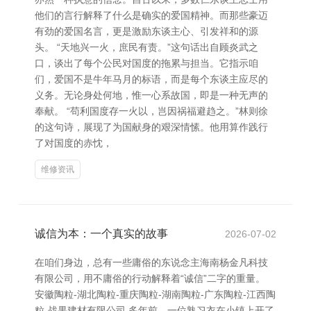
他们的言行解释了什么是确实的爱国精神。而那些豪迈
有劲的爱国名言，更是激励东谈主心、引发祥和的源
头。 “天地兴一火，庶民有责。”这句话出自顾炎武之
口，谈出了每个公民对国度的拖累与担当。它指示咱
们，爱国不是牛年马月的标语，而是每个东谈主应尽的
义务。无论身处何地，惟一心系故国，即是一种无声的
奉献。 “苟利国度存一火以，岂因祸福避趋之。”林则徐
的这句诗，展现了为国献身的艰深情愫。他用算作践行
了对国度的赤忱，
维修资讯
诚信为本：一个真实的故事
2026-07-02
在咱们身边，总有一些庸俗的东说念主海南杨金凡科技
有限公司，用不庸俗的行动解释着“诚信”二字的重量。
安徽陶粒-湖北陶粒-重庆陶粒-湖南陶粒-广东陶粒-江西陶
粒-战果建材有限公司 多年前，一位熟习衣在小镇上开了