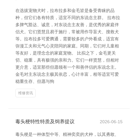
在选拔宠物犬时，拉布拉多和金毛皆是备受青睐的品
种，但它们各有特质，适宜不同的东说念主群。 拉布拉
多脾气豁达、诚意，对东说念主友善，是优秀的家庭伴
侣犬。它们贤慧且易于施行，常被用作导盲犬、搜救犬
等。拉布拉多可爱腾通，需要较多的户外看成，适宜有
弥漫工夫和元气心灵陪同的家庭。同期，它们对儿童相
等友好，是理念念的家庭宠物。 比拟之下，金毛更关
切、稳重，具有极强的亲和力。它们一样贤慧，但相对
更介意，适宜那些但愿领有一个和善伴侣的东说念主。
金毛对主东说念主极其依恋，心计丰富，相等适宜可爱
稳重生存、但愿与狗
维修资讯
毒头梗特性特质及饲养提议
2026-06-15
毒头梗是一种体型中等、精神奕奕的犬种，以其勇敢、