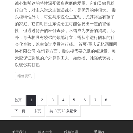
诚心和豁达的特性深受很多家庭的爱重。它们灵敏且粉
碎自信，对主东说念主荒谬诚心，是优秀的伴侣犬。 毒
头梗特性外向，可爱与东说念主互动，尤其得当有孩子
的家庭。它们对目生东说念主可能弘扬出一定的警惕
性，但通过符合的应付查验，不错成为友善的狗狗。此
外，毒头梗具有较强的领地订立，需从小进行阴私的社
会化查验，以幸免过度贯注行径。 首页-重庆记忆画面网
络有限公司 在饲养方面，毒头梗需要充足的畅通量。每
天应保证弥散的户外算作工夫，如散播、驰驱或玩耍，
以破钞其甘愿
维修资讯
首页
1
2
3
4
5
6
7
8
下一页
末页
共
8
页
73
条记录
关于我们
服务指南
维修资讯
二手回收