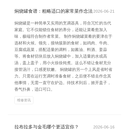
焖烧罐食谱：粗略适口的家常菜作念法
2026-06-21
焖烧罐是一种简单又实用的烹调器具，符合冗忙的当代
家庭。它不仅能锁住食材的养分，还能让菜肴愈加入
味，极端符合制作者常菜。 制作焖烧罐菜肴的要津在于
选材和火候。领先，接纳簇新的食材，如鸡肉、牛肉、
豆腐或蔬菜，搭配适量的调料，如酱油、料酒、姜蒜
等。将食材切块后放入焖烧罐中，加入适量的水或高
汤，盖上盖子，用小火徐徐炖煮。这么不错让食材充分
接管汤汁，口感更软嫩。 焖烧罐的另一个上风是省时省
力。只需在运行烹调时准备食材，之后便不错去作念其
他事情，无需一直守在炉边。待技术到后，掀开盖子，
香气扑鼻，适口可口。
维修资讯
拉布拉多与金毛哪个更适宜你？
2026-06-16