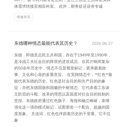
体需求转接至相应科室。 此外，财务处还设有专诚
维修资讯
东德哪种情态最能代表其历史？
2026-06-27
东德，即德意志民主共和国，存在于1949年至1990年，
是冷战工夫社会目的阵营的进攻成员。在其片晌而复杂
的50余年历史中，情态不仅是视觉标记，更承载着政
事、文化和心扉的多重意旨。 在宽阔情态中，**红色**最
能代表东德的历史。红色是社会目的和共产目的的象
征，亦然东德国旗和国徽的中枢情态。它代表着工东谈
主阶层的斗殴、改革的理思以及国度对社会目的轨制的
坚捏。东德政府通过红色旗子、海报和确立崎岖，束缚
强化这一强劲模式标记，试图塑造一个配合、超越的国
度形象。 关连词，红色也伴跟着历史的千里重。它不仅
象